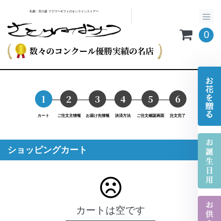
札幌・宮の森 フラワーギフトのオンラインストアー
0
1
2
3
4
5
6
カート
ご注文主情報
お届け先情報
決済方法
ご注文確認画面
注文完了
ショッピングカート
カートは空です