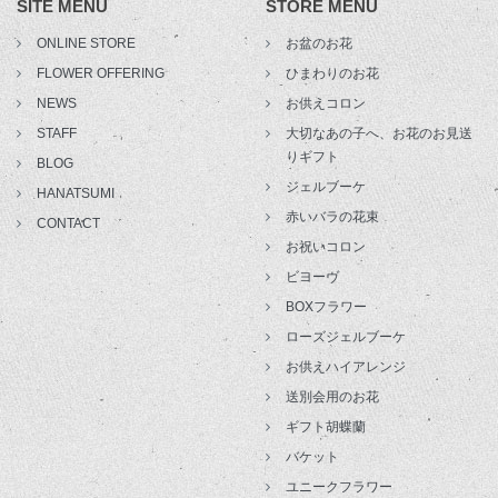
SITE MENU
STORE MENU
ONLINE STORE
お盆のお花
FLOWER OFFERING
ひまわりのお花
NEWS
お供えコロン
STAFF
大切なあの子へ、お花のお見送
りギフト
BLOG
ジェルブーケ
HANATSUMI
赤いバラの花束
CONTACT
お祝いコロン
ビヨーヴ
BOXフラワー
ローズジェルブーケ
お供えハイアレンジ
送別会用のお花
ギフト胡蝶蘭
バケット
ユニークフラワー