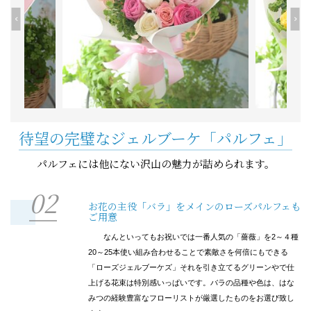
<
>
待望の完璧なジェルブーケ「パルフェ」
パルフェには他にない沢山の魅力が詰められます。
02
お花の主役「バラ」をメインのローズパルフェも
ご用意
なんといってもお祝いでは一番人気の「薔薇」を2～４種
20～25本使い組み合わせることで素敵さを何倍にもできる
「ローズジェルブーケズ」それを引き立てるグリーンやで仕
上げる花束は特別感いっぱいです。バラの品種や色は、はな
みつの経験豊富なフローリストが厳選したものをお選び致し