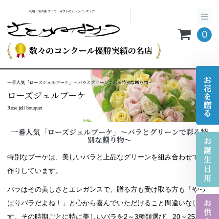
札幌・宮の森 フラワーギフトのオンラインストアー
0
一番人気「ローズジェルブーケ」～バラとグリーンで彩る特別な贈り物～
ローズジェルブーケ
Rose jell bouquet
一番人気「ローズジェルブーケ」～バラとグリーンで彩る特
別な贈り物～
特別なブーケは、美しいバラと上品なグリーンを組み合わせてお
作りしています。
バラはその美しさとエレガンスで、贈る方も受け取る方も「やっ
ぱりバラだよね！」と心から喜んでいただけること間違いなしで
す。その時期ごとに特に美しいバラを2～3種類選び、20～25本の